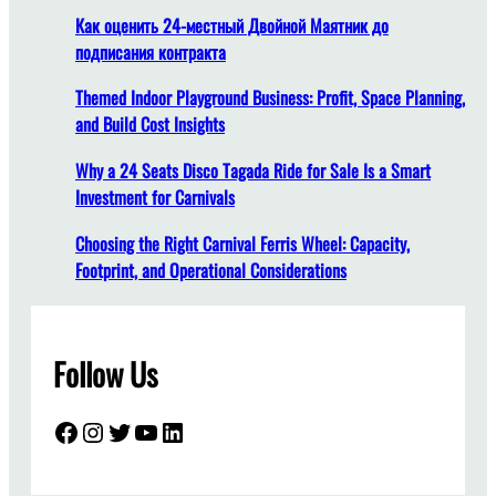
т
Как оценить 24-местный Двойной Маятник до
е
подписания контракта
л
Themed Indoor Playground Business: Profit, Space Planning,
ь
and Build Cost Insights
с
т
Why a 24 Seats Disco Tagada Ride for Sale Is a Smart
в
Investment for Carnivals
о
3
Choosing the Right Carnival Ferris Wheel: Capacity,
0
Footprint, and Operational Considerations
0
к
в
Follow Us
а
д
р
Facebook
Instagram
Twitter
YouTube
LinkedIn
а
т