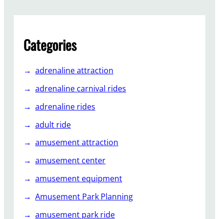
н
ы
х
м
Categories
е
т
adrenaline attraction
р
о
adrenaline carnival rides
в
adrenaline rides
А
в
adult ride
т
amusement attraction
о
д
amusement center
р
amusement equipment
о
м
Amusement Park Planning
а
.
amusement park ride