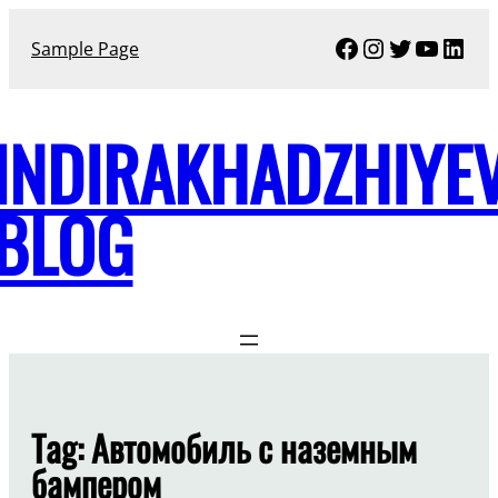
Skip
Facebook
Instagram
Twitter
YouTu
Link
to
Sample Page
content
INDIRAKHADZHIYE
BLOG
Tag:
Автомобиль с наземным
бампером