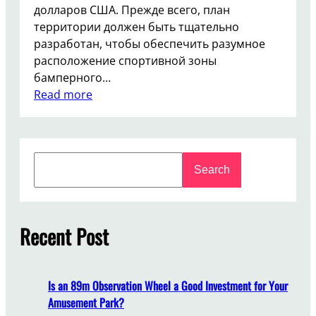
долларов США. Прежде всего, план
территории должен быть тщательно
разработан, чтобы обеспечить разумное
расположение спортивной зоны
бамперного…
:
Read more
$
5
0
S
0
Search
e
0
a
0
r
н
c
Recent Post
а
h
с
т
р
Is an 89m Observation Wheel a Good Investment for Your
о
Amusement Park?
и