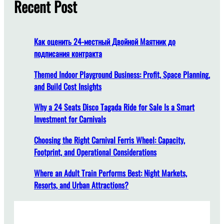
c
Recent Post
а
h
з
в
л
Как оценить 24-местный Двойной Маятник до
е
подписания контракта
к
а
Themed Indoor Playground Business: Profit, Space Planning,
т
and Build Cost Insights
е
Why a 24 Seats Disco Tagada Ride for Sale Is a Smart
л
Investment for Carnivals
ь
н
Choosing the Right Carnival Ferris Wheel: Capacity,
о
Footprint, and Operational Considerations
е
о
Where an Adult Train Performs Best: Night Markets,
б
Resorts, and Urban Attractions?
о
р
у