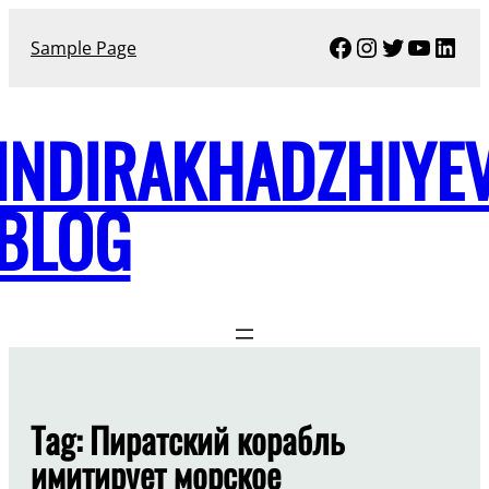
Skip
Facebook
Instagram
Twitter
YouTu
Link
to
Sample Page
content
INDIRAKHADZHIYE
BLOG
Tag:
Пиратский корабль
имитирует морское