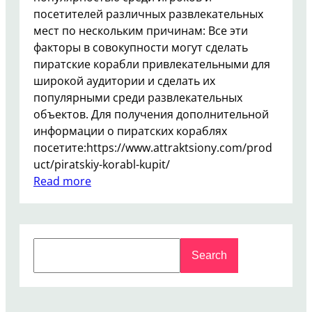
посетителей различных развлекательных
мест по нескольким причинам: Все эти
факторы в совокупности могут сделать
пиратские корабли привлекательными для
широкой аудитории и сделать их
популярными среди развлекательных
объектов. Для получения дополнительной
информации о пиратских кораблях
посетите:https://www.attraktsiony.com/prod
uct/piratskiy-korabl-kupit/
:
Read more
П
о
ч
S
е
Search
e
м
a
у
r
р