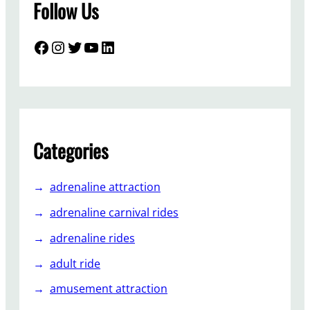
Follow Us
д
о
в
Facebook
Instagram
Twitter
YouTube
LinkedIn
а
н
и
е
п
и
Categories
р
а
adrenaline attraction
т
с
adrenaline carnival rides
к
adrenaline rides
и
х
adult ride
к
amusement attraction
о
р