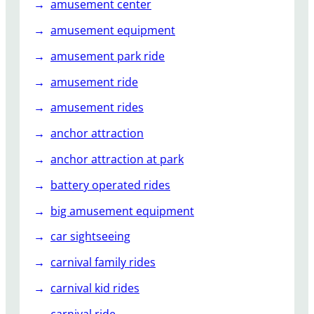
amusement center
а
amusement equipment
б
л
amusement park ride
е
й
amusement ride
т
amusement rides
а
к
anchor attraction
п
anchor attraction at park
о
п
battery operated rides
у
big amusement equipment
л
я
car sightseeing
р
carnival family rides
н
о
carnival kid rides
с
carnival ride