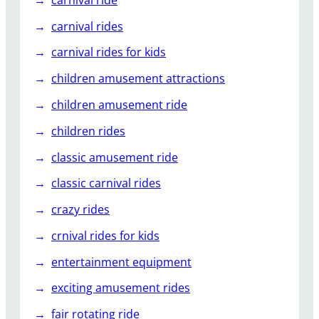
р
е
carnival rides
д
carnival rides for kids
и
и
children amusement attractions
г
children amusement ride
р
о
children rides
к
о
classic amusement ride
в
classic carnival rides
?
crazy rides
crnival rides for kids
entertainment equipment
exciting amusement rides
fair rotating ride