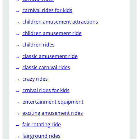
т
carnival rides for kids
е
л
children amusement attractions
ь
children amusement ride
н
ы
children rides
х
п
classic amusement ride
а
classic carnival rides
р
к
crazy rides
о
crnival rides for kids
в
entertainment equipment
exciting amusement rides
fair rotating ride
fairground rides