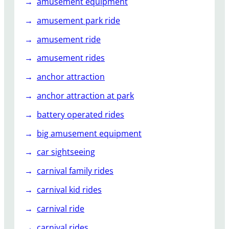
amusement equipment
н
о
amusement park ride
й
с
amusement ride
е
amusement rides
т
к
anchor attraction
е
anchor attraction at park
д
л
battery operated rides
я
big amusement equipment
р
а
car sightseeing
з
carnival family rides
в
л
carnival kid rides
е
carnival ride
к
а
carnival rides