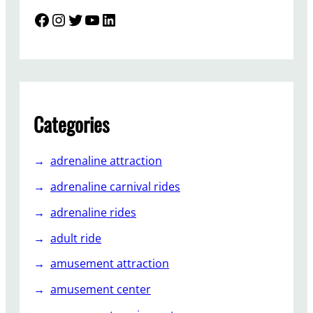
м
Facebook
Instagram
Twitter
YouTube
LinkedIn
п
е
р
н
ы
е
Categories
м
а
adrenaline attraction
ш
и
adrenaline carnival rides
н
adrenaline rides
ы
н
adult ride
а
amusement attraction
з
е
amusement center
м