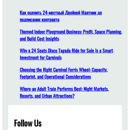
н
н
Как оценить 24-местный Двойной Маятник до
ы
подписания контракта
е
э
Themed Indoor Playground Business: Profit, Space Planning,
л
and Build Cost Insights
е
Why a 24 Seats Disco Tagada Ride for Sale Is a Smart
к
Investment for Carnivals
т
р
Choosing the Right Carnival Ferris Wheel: Capacity,
и
Footprint, and Operational Considerations
ч
е
Where an Adult Train Performs Best: Night Markets,
с
Resorts, and Urban Attractions?
к
и
е
Follow Us
б
а