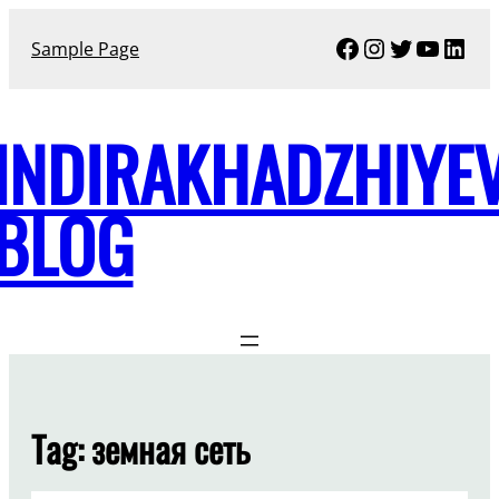
Skip
Facebook
Instagram
Twitter
YouTu
Link
to
Sample Page
content
INDIRAKHADZHIYE
BLOG
Tag:
земная сеть