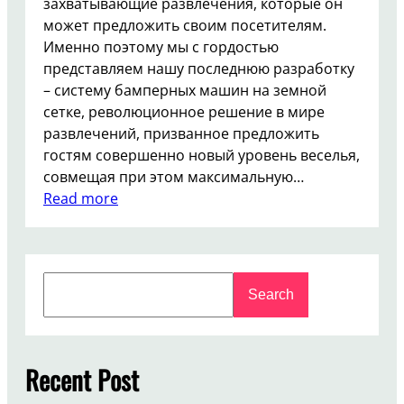
захватывающие развлечения, которые он
может предложить своим посетителям.
Именно поэтому мы с гордостью
представляем нашу последнюю разработку
– систему бамперных машин на земной
сетке, революционное решение в мире
развлечений, призванное предложить
гостям совершенно новый уровень веселья,
совмещая при этом максимальную…
:
Read more
И
н
н
S
о
Search
e
в
a
а
r
ц
c
Recent Post
и
h
о